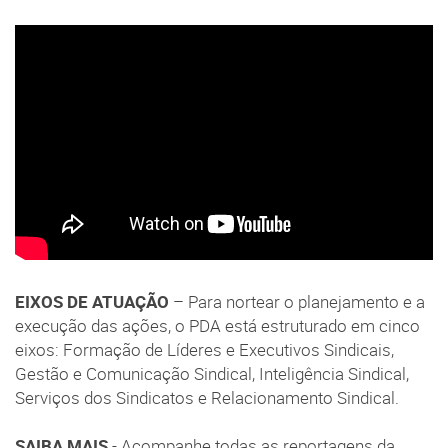
EIXOS DE ATUAÇÃO
– Para nortear o planejamento e a
execução das ações, o PDA está estruturado em cinco
eixos: Formação de Líderes e Executivos Sindicais,
Gestão e Comunicação Sindical, Inteligência Sindical,
Serviços dos Sindicatos e Relacionamento Sindical.
SAIBA MAIS
- Acompanhe todas as reportagens da