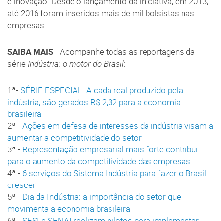
e inovação. Desde o lançamento da iniciativa, em 2013,
até 2016 foram inseridos mais de mil bolsistas nas
empresas.
SAIBA MAIS
- Acompanhe todas as reportagens da
série
Indústria: o motor do Brasil
:
1ª-
SÉRIE ESPECIAL: A cada real produzido pela
indústria, são gerados R$ 2,32 para a economia
brasileira
2ª -
Ações em defesa de interesses da indústria visam a
aumentar a competitividade do setor
3ª -
Representação empresarial mais forte contribui
para o aumento da competitividade das empresas
4ª -
6 serviços do Sistema Indústria para fazer o Brasil
crescer
5ª -
Dia da Indústria: a importância do setor que
movimenta a economia brasileira
6ª -
SESI e SENAI realizam pilotos para implementar