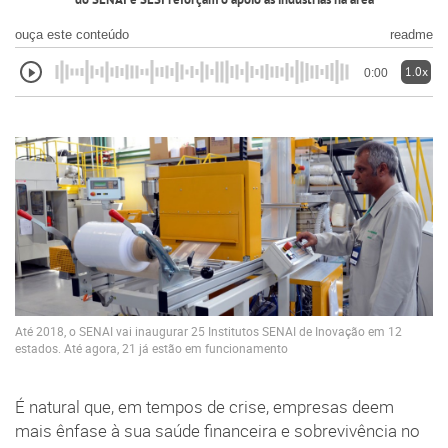
do SENAI e SESI reforçam o apoio às indústrias na área
ouça este conteúdo
readme
1.0x
0:00
Até 2018, o SENAI vai inaugurar 25 Institutos SENAI de Inovação em 12
estados. Até agora, 21 já estão em funcionamento
É natural que, em tempos de crise, empresas deem
mais ênfase à sua saúde financeira e sobrevivência no