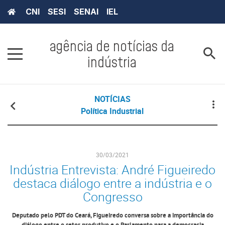
CNI
SESI
SENAI
IEL
agência de notícias da
indústria
NOTÍCIAS
Política Industrial
30/03/2021
Indústria Entrevista: André Figueiredo
destaca diálogo entre a indústria e o
Congresso
Deputado pelo PDT do Ceará, Figueiredo conversa sobre a importância do