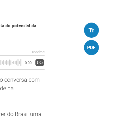
ala do potencial da
readme
1.0x
0:00
llo conversa com
ade da
zer do Brasil uma