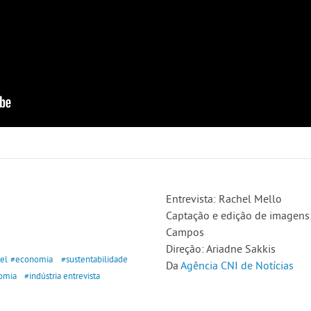
Entrevista: Rachel Mello
Captação e edição de imagens:
Campos
Direção: Ariadne Sakkis
el
#economia
#sustentabilidade
Da
Agência CNI de Notícias
omia
#indústria entrevista