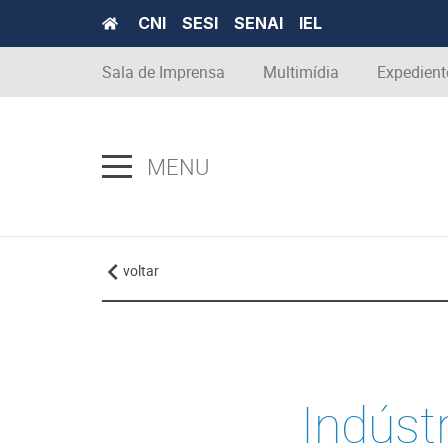
CNI
SESI
SENAI
IEL
Sala de Imprensa
Multimídia
Expedient
MENU
voltar
Indústr