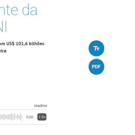
nte da
NI
om US$ 101,6 bilhões
eira
readme
1.0x
0:00