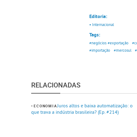
Editoria:
• Internacional
Tags:
#negócios
#exportação
#c
#importação
#mercosul
#
RELACIONADAS
Juros altos e baixa automatização: o
ECONOMIA
que trava a indústria brasileira? (Ep. #214)