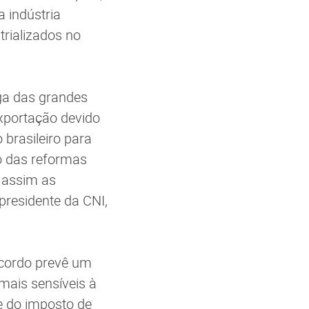
 indústria
rializados no
iga das grandes
xportação devido
brasileiro para
o das reformas
 assim as
presidente da CNI,
 acordo prevê um
mais sensíveis à
e do imposto de