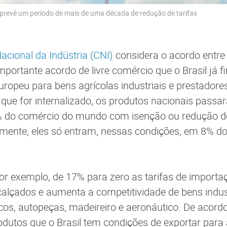
prevê um período de mais de uma década de redução de tarifas
cional da Indústria (CNI)
considera o acordo entre
mportante acordo de livre comércio que o Brasil já f
ropeu para bens agrícolas industriais e prestadore
 que for internalizado, os produtos nacionais passa
5% do comércio do mundo com isenção ou redução d
lmente, eles só entram, nessas condições, em 8% 
or exemplo, de 17% para zero as tarifas de importa
calçados e aumenta a competitividade de bens indus
icos, autopeças, madeireiro e aeronáutico. De acor
odutos que o Brasil tem condições de exportar para 