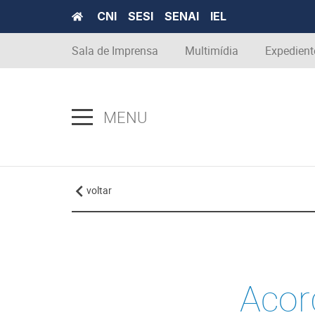
CNI
SESI
SENAI
IEL
Sala de Imprensa
Multimídia
Expedient
MENU
voltar
Acor