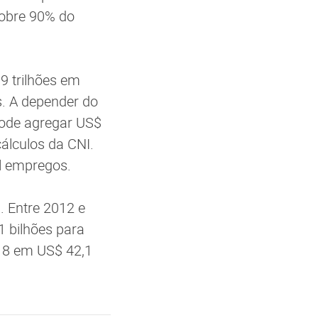
cobre 90% do
9 trilhões em
s. A depender do
pode agregar US$
cálculos da CNI.
l empregos.
. Entre 2012 e
1 bilhões para
018 em US$ 42,1