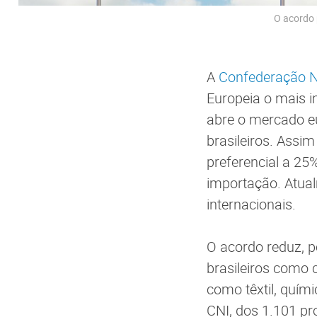
O acordo 
A
Confederação Na
Europeia o mais i
abre o mercado eu
brasileiros. Assim
preferencial a 2
importação. Atua
internacionais.
O acordo reduz, p
brasileiros como 
como têxtil, quím
CNI, dos 1.101 pr