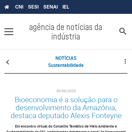
CNI
SESI
SENAI
IEL
agência de notícias da
indústria
NOTÍCIAS
Sustentabilidade
30/06/2020
Bioeconomia é a solução para o
desenvolvimento da Amazônia,
destaca deputado Alexis Fonteyne
Em encontro virtual do Conselho Temático de Meio Ambiente e