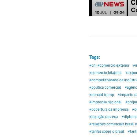
Tags:
#cni
#comércio exterior
#i
#comércio bilateral
#export
#competitividade da indústri
#política comercial
#agênci
#donald trump
#impacto da
#imprensa nacional
#preju
#cobertura da imprensa
#de
#taxação dos eua
#diploma
#relações comerciais brasil 
#tarifas sobre o brasil
#tari