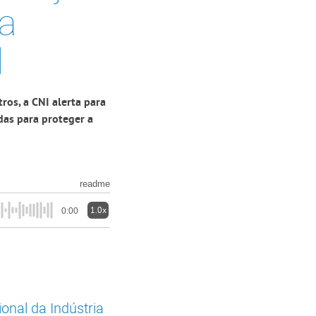
a
l
ros, a CNI alerta para
das para proteger a
readme
1.0x
0:00
onal da Indústria