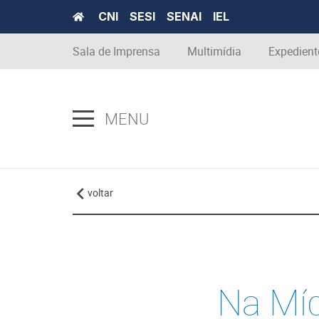
CNI
SESI
SENAI
IEL
Sala de Imprensa
Multimídia
Expedient
MENU
voltar
Na Míd