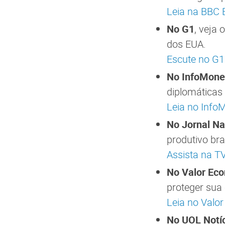
Leia na BBC B
No G1
, veja
dos EUA.
Escute no G1
No InfoMone
diplomáticas 
Leia no Info
No Jornal Na
produtivo bras
Assista na T
No Valor Ec
proteger sua 
Leia no Valo
No UOL Notí