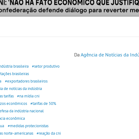
Da
Agência de Notícias da Indú
ndústria brasileira
#setor produtivo
ações brasileiras
a
#exportadores brasileiros
a de notícias da indústria
s tarifas
#na mídia cni
ízos econômicos
#tarifas de 50%
fesa da indústria nacional
cia econômica
eua
#medidas protecionistas
fas norte-americanas
#reação da cni