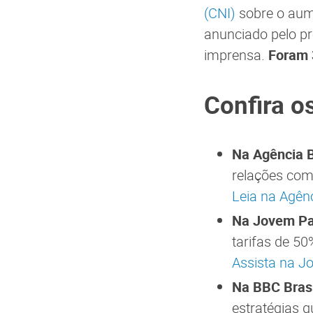
(CNI)
sobre o aume
anunciado pelo pr
imprensa.
Foram 
Confira o
Na Agência B
relações come
Leia na Agênc
Na Jovem P
tarifas de 50
Assista na 
Na BBC Brasi
estratégias q