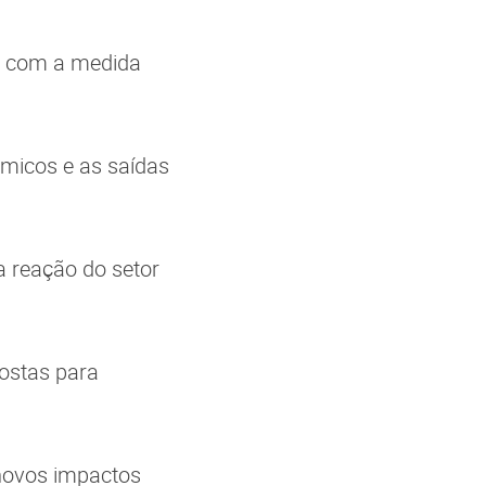
os com a medida
ômicos e as saídas
a reação do setor
postas para
 novos impactos