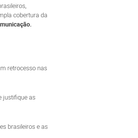
asileiros,
mpla cobertura da
omunicação.
um retrocesso nas
 justifique as
s brasileiros e as