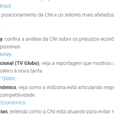
rasil
.
 o posicionamento da CNI e os setores mais afetad
.
y
, confira a análise da CNI sobre os prejuízos econ
possíveis.
Money
.
cional (TV Globo)
, veja a reportagem que mostrou 
ileiro à nova tarifa.
V Globo
.
onômico
, veja como a indústria está articulando res
competitividade.
r Econômico
.
cias
, entenda como a CNI está atuando para evitar