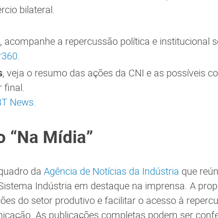
cio bilateral.
, acompanhe a repercussão política e institucional 
r360
.
s
, veja o resumo das ações da CNI e as possíveis 
final.
SBT News
.
o “Na Mídia”
 quadro da
Agência de Notícias da Indústria
que reún
Sistema Indústria em destaque na imprensa. A prop
ções do setor produtivo e facilitar o acesso à repe
nicação. As publicações completas podem ser confe