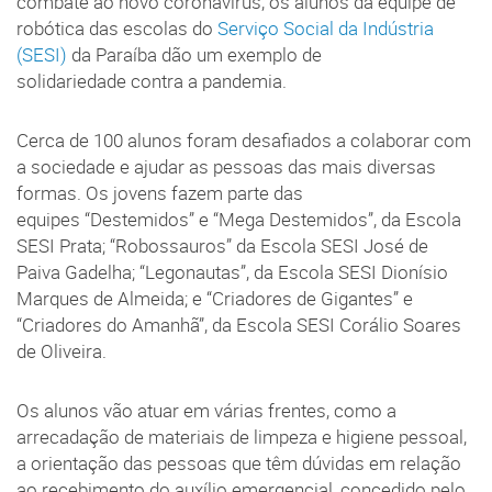
combate ao novo coronavírus, os alunos da equipe de
robótica das escolas do
Serviço Social da Indústria
(SESI)
da Paraíba dão um exemplo de
solidariedade contra a pandemia.
Cerca de 100 alunos foram desafiados a colaborar com
a sociedade e ajudar as pessoas das mais diversas
formas. Os jovens fazem parte das
equipes “Destemidos” e “Mega Destemidos”, da Escola
SESI Prata; “Robossauros” da Escola SESI José de
Paiva Gadelha; “Legonautas”, da Escola SESI Dionísio
Marques de Almeida; e “Criadores de Gigantes” e
“Criadores do Amanhã”, da Escola SESI Corálio Soares
de Oliveira.
Os alunos vão atuar em várias frentes, como a
arrecadação de materiais de limpeza e higiene pessoal,
a orientação das pessoas que têm dúvidas em relação
ao recebimento do auxílio emergencial, concedido pelo