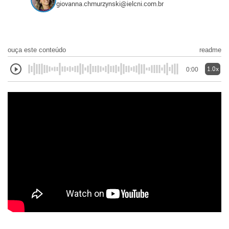
giovanna.chmurzynski@ielcni.com.br
ouça este conteúdo
readme
1.0x
0:00