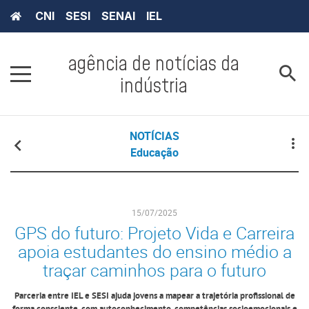
CNI
SESI
SENAI
IEL
agência de notícias da
indústria
NOTÍCIAS
Educação
15/07/2025
GPS do futuro: Projeto Vida e Carreira
apoia estudantes do ensino médio a
traçar caminhos para o futuro
Parceria entre IEL e SESI ajuda jovens a mapear a trajetória profissional de