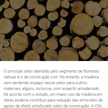
O principal setor atendido pelo segmento de florestas
nativas é o de construção civil. No entanto, a madeira
vem perdendo espaço nesse setor para outros
materiais, alguns, inclusive, com aspecto amadeirado.
De acordo com o estudo, um maior uso da madeira em
obras poderia contribuir para redução das emissões de
gases de efeito estufa pelo setor da construção. A CNI,