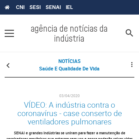
CNI
SESI
SENAI
IEL
agência de notícias da
indústria
NOTÍCIAS
Saúde E Qualidade De Vida
03/04/2020
VÍDEO: A indústria contra o
coronavírus - case conserto de
ventiladores pulmonares
SENAI e grandes indústrias se uniram para fazer a manutenção de