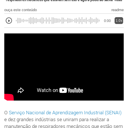
respiradores mecânicos que estavam sem uso e agora poderão salvar vidas
ouça este conteúdo
readme
1.0x
0:00
O
Serviço Nacional de Aprendizagem Industrial (SENAI)
e dez grandes indústrias se uniram para realizar a
manutenção de respiradores mecânicos que estão sem