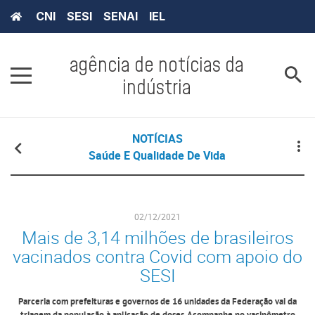
CNI
SESI
SENAI
IEL
agência de notícias da
indústria
NOTÍCIAS
Saúde E Qualidade De Vida
02/12/2021
Mais de 3,14 milhões de brasileiros
vacinados contra Covid com apoio do
SESI
Parceria com prefeituras e governos de 16 unidades da Federação vai da