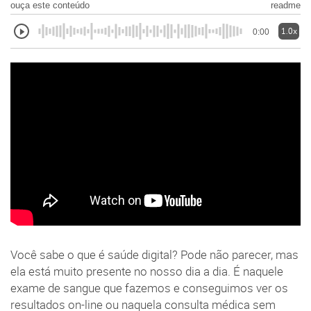
ouça este conteúdo
readme
1.0x
0:00
Você sabe o que é saúde digital? Pode não parecer, mas
ela está muito presente no nosso dia a dia. É naquele
exame de sangue que fazemos e conseguimos ver os
resultados on-line ou naquela consulta médica sem