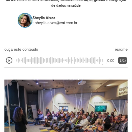
do IEL com imersões setorizadas, focadas em inovação, gestão e integração
de dados na saúde
Sheylla Alves
t-sheylla.alves@cni.com.br
ouça este conteúdo
readme
1.0x
0:00