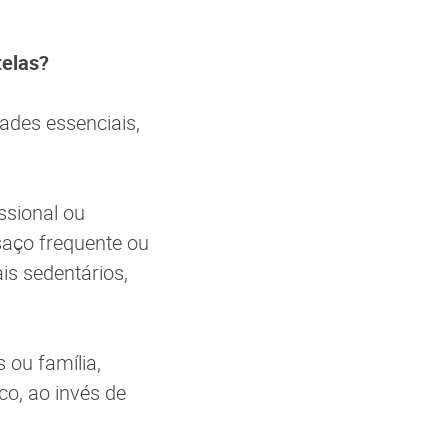
 telas?
ades essenciais,
ssional ou
saço frequente ou
is sedentários,
ou família,
co, ao invés de