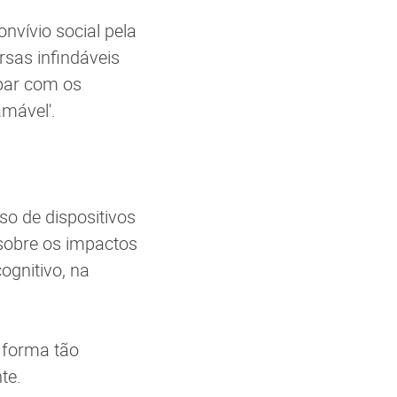
nvívio social pela
rsas infindáveis
upar com os
mável'.
o de dispositivos
 sobre os impactos
ognitivo, na
 forma tão
nte.