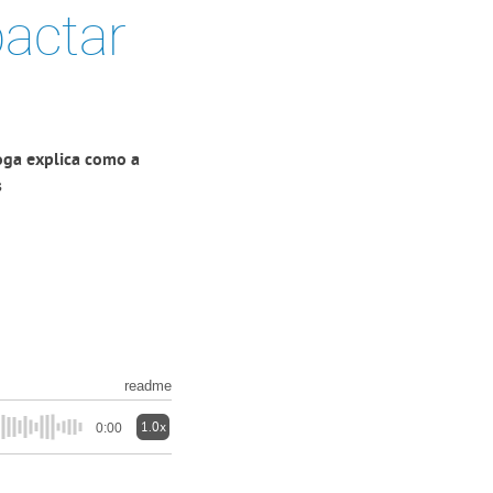
pactar
oga explica como a
s
readme
1.0x
0:00