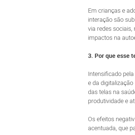
Em crianças e ado
interação são subs
via redes sociais
impactos na autoe
3. Por que esse 
Intensificado pel
e da digitalizaçã
das telas na saúd
produtividade e a
Os efeitos negati
acentuada, que p