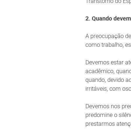
Transtorno do Esp
2. Quando devemo
A preocupação dev
como trabalho, es
Devemos estar at
acadêmico, quand
quando, devido ao
irritáveis, com o
Devemos nos preo
predomine o silên
prestarmos aten