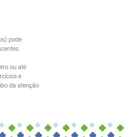
gos) pode
escentes.
tro ou até
cícios e
oubo da atenção