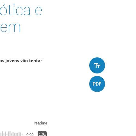
ótica e
l em
os jovens vão tentar
o
readme
1.0x
0:00