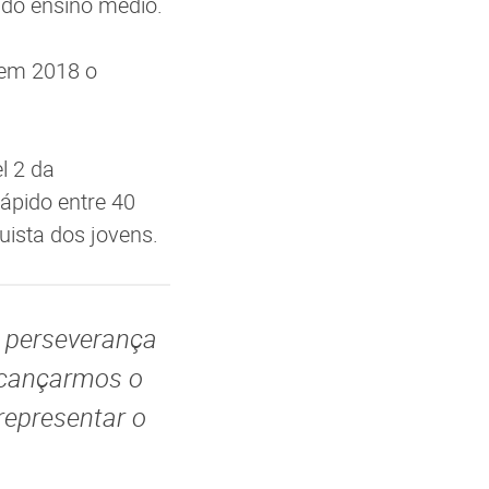
s do ensino médio.
 em 2018 o
l 2 da
rápido entre 40
uista dos jovens.
e perseverança
alcançarmos o
representar o