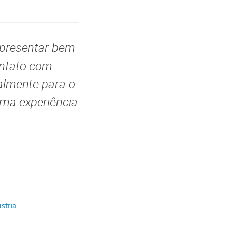
epresentar bem
ontato com
palmente para o
uma experiência
stria