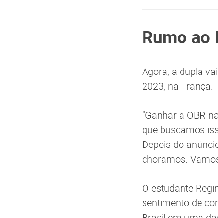
Rumo ao
Agora, a dupla vai
2023, na França.
"Ganhar a OBR na 
que buscamos iss
Depois do anúncio
choramos. Vamos n
O estudante Regi
sentimento de con
Brasil em uma da