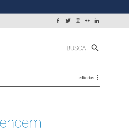
BUSCA
editorias
 vencem