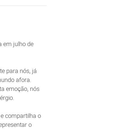
a em julho de
e para nós, já
mundo afora.
ita emoção, nós
érgio.
e compartilha o
epresentar o