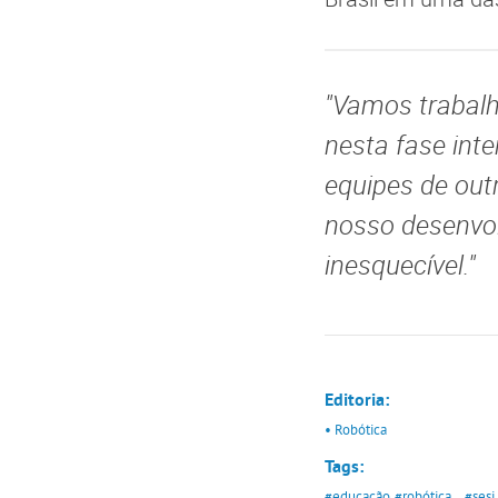
"Vamos trabalh
nesta fase int
equipes de out
nosso desenvol
inesquecível."
Editoria:
• Robótica
Tags:
#educação
#robótica
#sesi