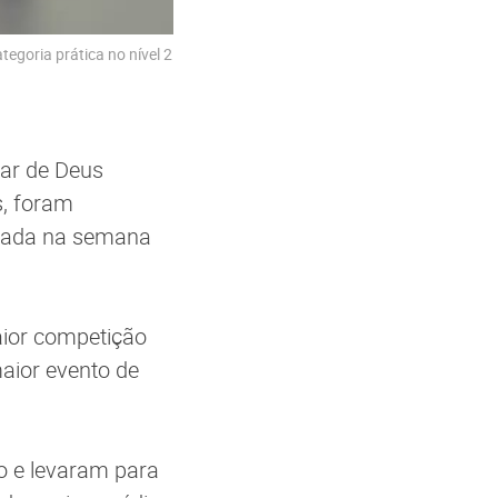
egoria prática no nível 2
mar de Deus
s, foram
zada na semana
aior competição
maior evento de
o e levaram para