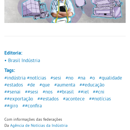
Editoria:
• Brasil Indústria
Tags:
#indústria
#notícias
#sesi
#no
#na
#o
#qualidade
#estados
#de
#que
#aumenta
##educação
##senai
##sesi
#nos
##brasil
##iel
##cni
##exportação
##estados
#acontece
##notícias
##giro
##confira
Com informações das federações
Da
Agência de Notícias da Indústria