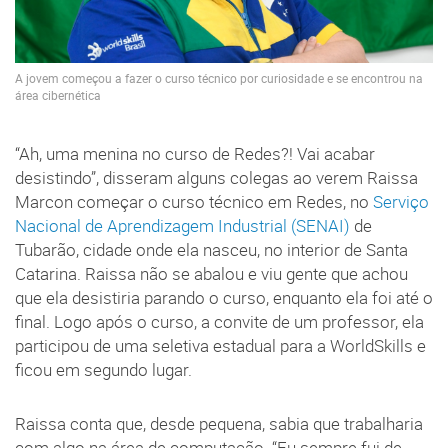
A jovem começou a fazer o curso técnico por curiosidade e se encontrou na
área cibernética
“Ah, uma menina no curso de Redes?! Vai acabar
desistindo”, disseram alguns colegas ao verem Raissa
Marcon começar o curso técnico em Redes, no
Serviço
Nacional de Aprendizagem Industrial (SENAI)
de
Tubarão, cidade onde ela nasceu, no interior de Santa
Catarina. Raissa não se abalou e viu gente que achou
que ela desistiria parando o curso, enquanto ela foi até o
final. Logo após o curso, a convite de um professor, ela
participou de uma seletiva estadual para a WorldSkills e
ficou em segundo lugar.
Raissa conta que, desde pequena, sabia que trabalharia
com algo na área de computação. “Eu sempre fui de