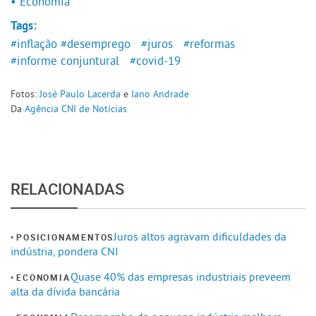
• Economia
Tags:
#inflação
#desemprego
#juros
#reformas
#informe conjuntural
#covid-19
Fotos:
José Paulo Lacerda
e
Iano Andrade
Da
Agência CNI de Notícias
RELACIONADAS
Juros altos agravam dificuldades da
POSICIONAMENTOS
indústria, pondera CNI
Quase 40% das empresas industriais preveem
ECONOMIA
alta da dívida bancária