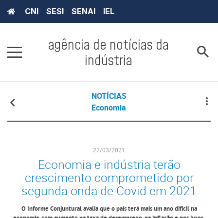
CNI
SESI
SENAI
IEL
agência de notícias da
indústria
NOTÍCIAS
Economia
22/03/2021
Economia e indústria terão
crescimento comprometido por
segunda onda de Covid em 2021
O Informe Conjuntural avalia que o país terá mais um ano difícil na