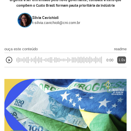
urgente a ser enfrentado pelo novo governante; combate a itens que
compõem o Custo Brasil formam pauta prioritária da indústria
Silvia Cavichioli
t-silvia.cavichioli@cni.com.br
ouça este conteúdo
readme
1.0x
0:00