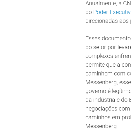
Anualmente, a CN
do
Poder Executi
direcionadas aos 
Esses documentos
do setor por leva
complexos enfrent
permite que a co
caminhem com cele
Messenberg, esse 
governo é legítim
da indústria e do 
negociações com 
caminhos em prol 
Messenberg.