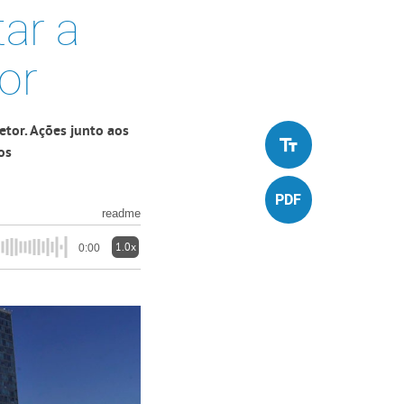
ar a
or
etor. Ações junto aos
os
readme
1.0x
0:00