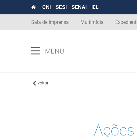
CNI
SESI
SENAI
IEL
Sala de Imprensa
Multimídia
Expedient
MENU
voltar
Ações 