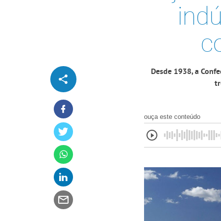
ind
c
Desde 1938, a Confed
t
ouça este conteúdo