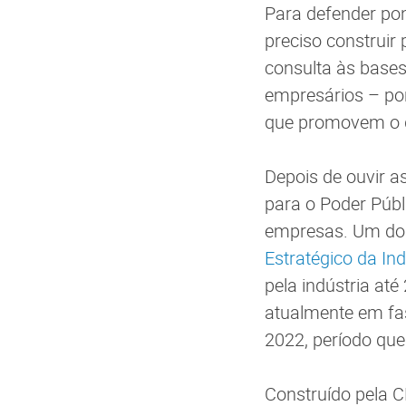
Para defender pon
preciso construir
consulta às bases 
empresários – por
que promovem o de
Depois de ouvir as
para o Poder Públ
empresas. Um dos
Estratégico da In
pela indústria at
atualmente em fas
2022, período qu
Construído pela 