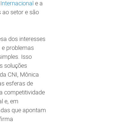
a
Internacional
e a
 ao setor e são
sa dos interesses
s e problemas
imples. Isso
s soluções
 da CNI, Mônica
as esferas de
 a competitividade
al e, em
adas que apontam
firma