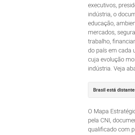
executivos, presi
indústria, o docum
educação, ambien
mercados, seguranç
trabalho, financ
do país em cada u
cuja evolução mos
indústria. Veja 
Brasil está distan
O Mapa Estratégi
pela CNI, documen
qualificado com p