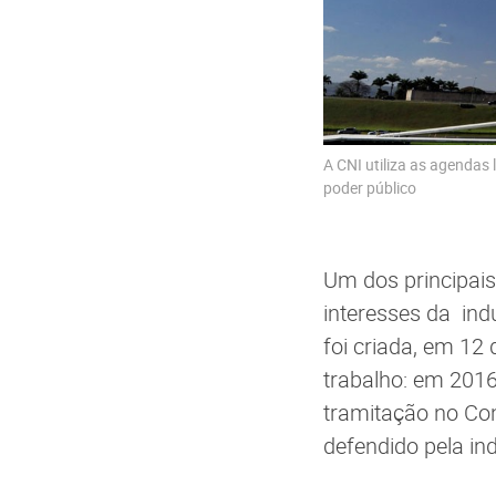
A CNI utiliza as agendas l
poder público
Um dos principai
interesses da ind
foi criada, em 12
trabalho: em 2016
tramitação no Co
defendido pela ind