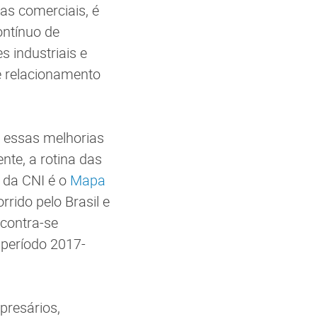
as comerciais, é
ontínuo de
s industriais e
e relacionamento
ir essas melhorias
nte, a rotina das
 da CNI é o
Mapa
rrido pelo Brasil e
ncontra-se
 período 2017-
presários,