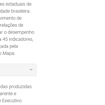
ões estaduais de
dade brasileira:
vimento de
 relações de
har o desempenho
 45 indicadores,
jada pela
o Mapa:
ndas produzidas
arente e
 Executivo.