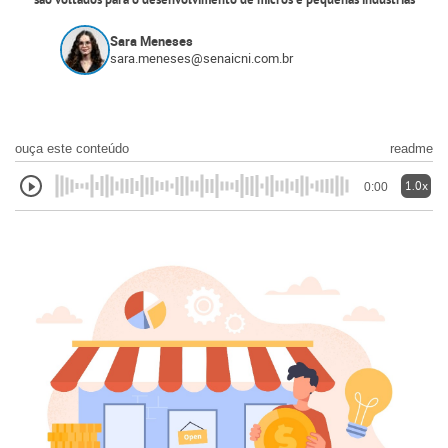
são voltados para o desenvolvimento de micros e pequenas indústrias
Sara Meneses
sara.meneses@senaicni.com.br
ouça este conteúdo
readme
1.0x
0:00