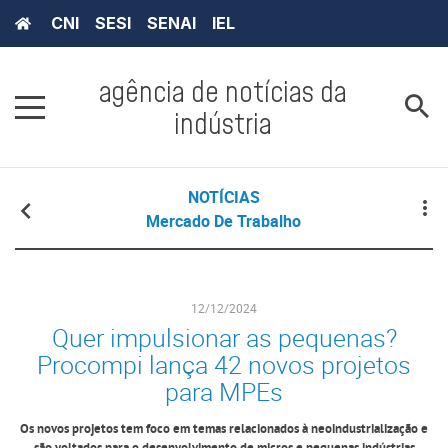
CNI
SESI
SENAI
IEL
agência de notícias da
indústria
NOTÍCIAS
Mercado De Trabalho
12/12/2024
Quer impulsionar as pequenas?
Procompi lança 42 novos projetos
para MPEs
Os novos projetos tem foco em temas relacionados à neoindustrialização e