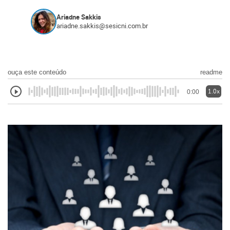
Ariadne Sakkis
ariadne.sakkis@sesicni.com.br
ouça este conteúdo
readme
1.0x
0:00