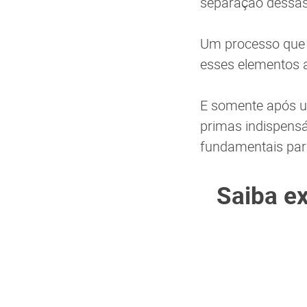
separação dessas 
Um processo que e
esses elementos 
E somente após u
primas indispensá
fundamentais para
Saiba e