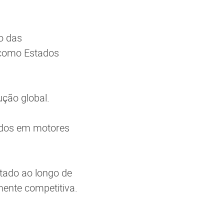
o das
s como Estados
ção global.
ados em motores
tado ao longo de
ente competitiva.