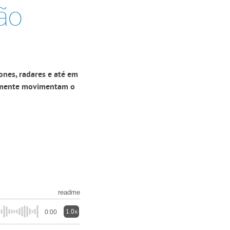
ção
ones, radares e até em
osamente movimentam o
readme
1.0x
0:00