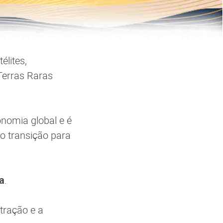
élites,
Terras Raras
onomia global e é
o transição para
a
.
tração e a