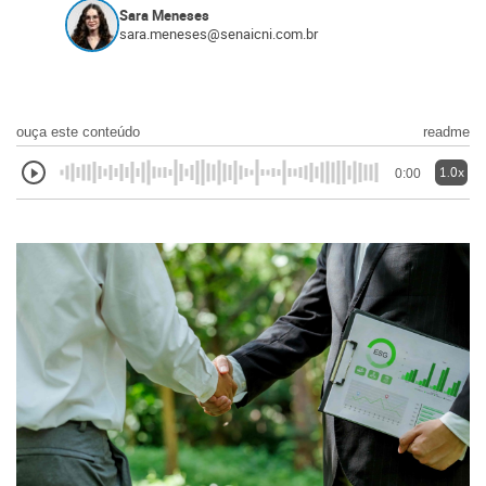
Sara Meneses
sara.meneses@senaicni.com.br
ouça este conteúdo
readme
1.0x
0:00