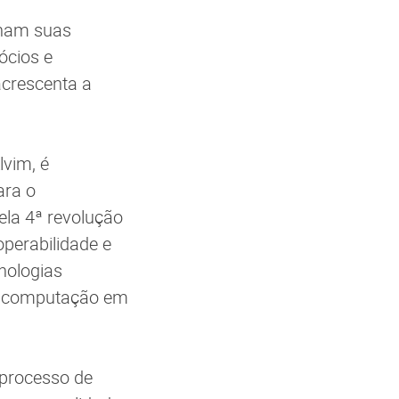
finam suas
ócios e
acrescenta a
lvim, é
ara o
la 4ª revolução
operabilidade e
nologias
ata, computação em
 processo de