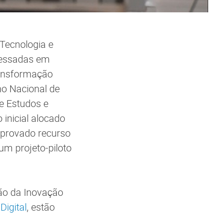
 Tecnologia e
eressadas em
ransformação
lho Nacional de
de Estudos e
 inicial alocado
 aprovado recurso
um projeto-piloto
ão da Inovação
Digital
, estão