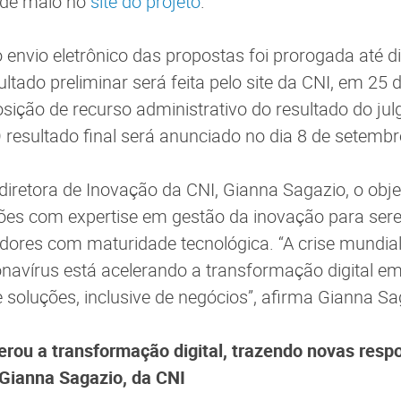
 de maio no
site do projeto
.
o envio eletrônico das propostas foi prorogada até d
ltado preliminar será feita pelo site da CNI, em 25 
osição de recurso administrativo do resultado do ju
 resultado final será anunciado no dia 8 de setemb
iretora de Inovação da CNI, Gianna Sagazio, o objet
ições com expertise em gestão da inovação para s
dores com maturidade tecnológica. “A crise mundia
avírus está acelerando a transformação digital em
 soluções, inclusive de negócios”, afirma Gianna Sa
rou a transformação digital, trazendo novas respo
 Gianna Sagazio, da CNI