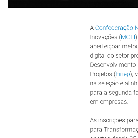
A
Confederação Na
Inovações (
MCTI
)
aperfeiçoar meto
digital do setor p
Desenvolvimento C
Projetos (
Finep
), 
na seleção e alin
para a segunda fas
em empresas.
As inscrições pa
para Transformaç