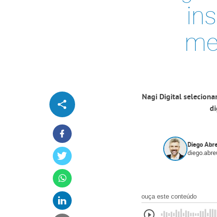
in
me
Nagi Digital seleciona
di
Diego Abr
diego.abr
ouça este conteúdo