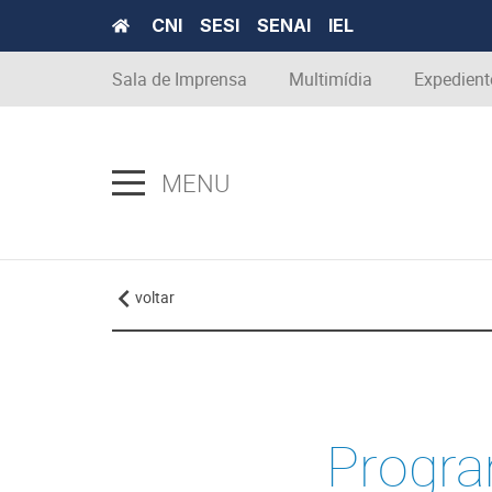
CNI
SESI
SENAI
IEL
Sala de Imprensa
Multimídia
Expedient
MENU
voltar
Progra