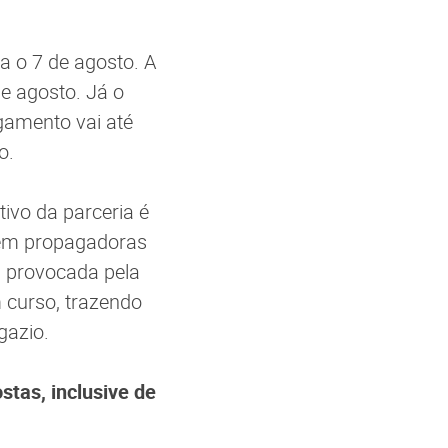
ia o 7 de agosto. A
de agosto. Já o
lgamento vai até
ro.
ivo da parceria é
erem propagadoras
l provocada pela
 curso, trazendo
gazio.
stas, inclusive de