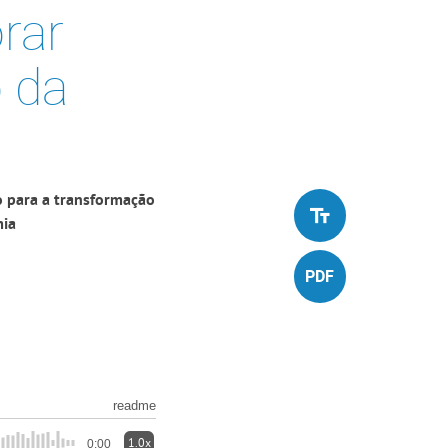
rar
 da
ão para a transformação
mia
readme
1.0x
0:00