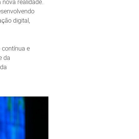
 nova realidade.
desenvolvendo
ão digital,
 contínua e
e da
 da