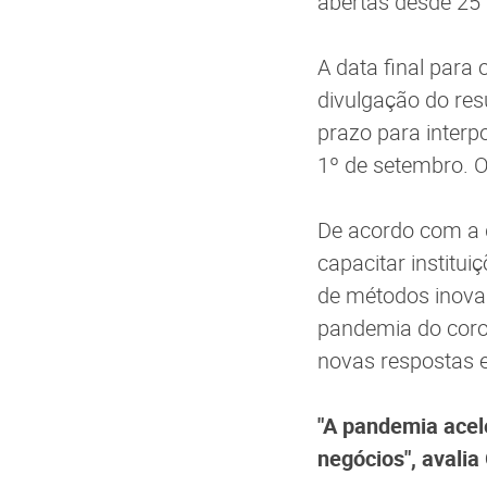
abertas desde 25
A data final para 
divulgação do resu
prazo para interp
1º de setembro. O
De acordo com a d
capacitar institu
de métodos inova
pandemia do coron
novas respostas e
"A pandemia acele
negócios", avalia