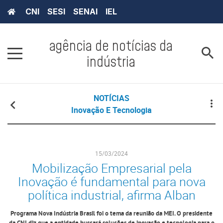
CNI
SESI
SENAI
IEL
agência de notícias da
indústria
NOTÍCIAS
Inovação E Tecnologia
15/03/2024
Mobilização Empresarial pela
Inovação é fundamental para nova
política industrial, afirma Alban
Programa Nova Indústria Brasil foi o tema da reunião da MEI. O presidente