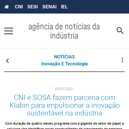
CNI
SESI
SENAI
IEL
agência de notícias da
indústria
NOTÍCIAS
Inovação E Tecnologia
05/07/2021
CNI e SOSA fazem parceria com
Klabin para impulsionar a inovação
sustentável na indústria
Com duração de quatro meses, programa com a gigante do setor de papel e