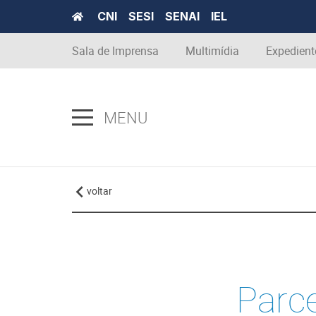
CNI
SESI
SENAI
IEL
Sala de Imprensa
Multimídia
Expedient
MENU
voltar
Parce