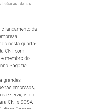
 indústrias e demais
m o lançamento da
 empresa
ado nesta quarta-
 da CNI, com
EO e membro do
anna Sagazio.
 a grandes
quenas empresas,
os e serviços no
para CNI e SOSA,