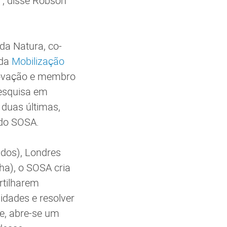
”, disse Robson
a Natura, co-
 da
Mobilização
inovação e membro
pesquisa em
 duas últimas,
 do SOSA.
idos), Londres
ha), o SOSA cria
rtilharem
idades e resolver
e, abre-se um