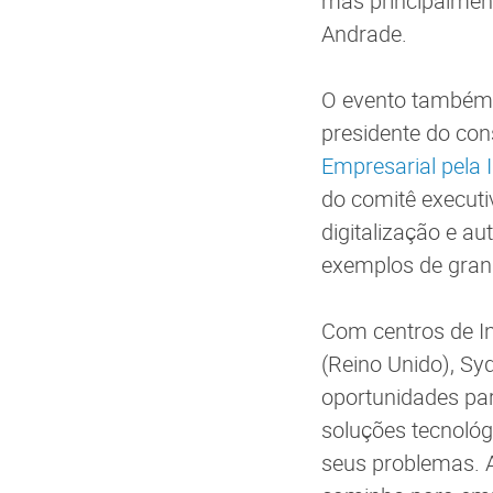
mas principalment
Andrade.
O evento também 
presidente do con
Empresarial pela 
do comitê executi
digitalização e a
exemplos de gran
Com centros de In
(Reino Unido), Sy
oportunidades pa
soluções tecnológ
seus problemas. A