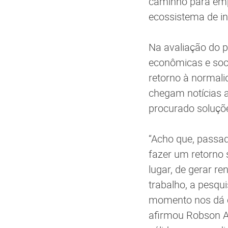
caminho para emp
ecossistema de i
Na avaliação do p
econômicas e soc
retorno à normali
chegam notícias 
procurado soluçõ
“Acho que, passa
fazer um retorno 
lugar, de gerar r
trabalho, a pesqu
momento nos dá ce
afirmou Robson A