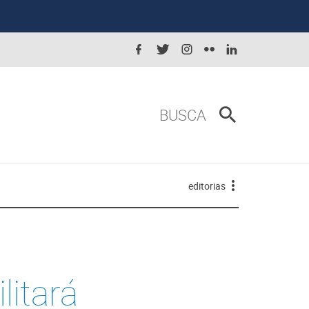
BUSCA
editorias
litará