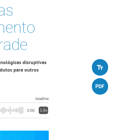
as
mento
rade
nológicas disruptivas
dutos para outros
readme
1.0x
0:00