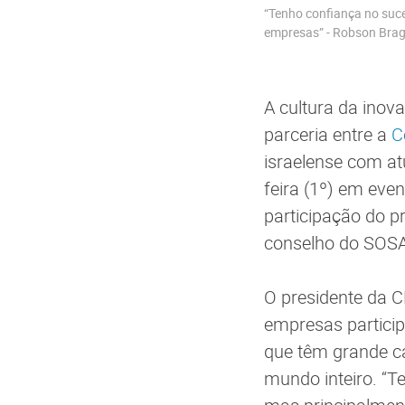
“Tenho confiança no suce
empresas” - Robson Bra
A cultura da inov
parceria entre a
C
israelense com at
feira (1º) em even
participação do 
conselho do SOSA,
O presidente da C
empresas partici
que têm grande ca
mundo inteiro. “T