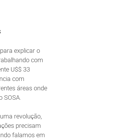
s
para explicar o
 trabalhando com
ente U$$ 33
ência com
rentes áreas onde
do SOSA.
 uma revolução,
zações precisam
uando falamos em