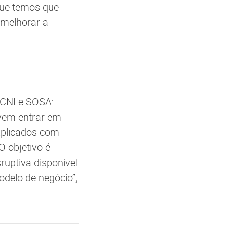
que temos que
 melhorar a
 CNI e SOSA:
vem entrar em
xplicados com
O objetivo é
ruptiva disponível
delo de negócio”,