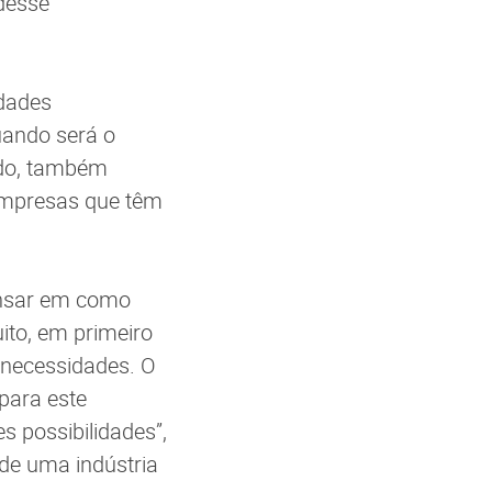
desse
idades
uando será o
ado, também
empresas que têm
ensar em como
ito, em primeiro
 necessidades. O
 para este
 possibilidades”,
de uma indústria