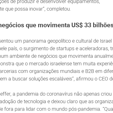
ções de produzir e desenvolver equipamentos,
e que possa inovar”, completou.
negócios que movimenta US$ 33 bilhõe
sentou um panorama geopolítico e cultural de Israel 
uele país, o surgimento de startups e aceleradoras,
 num ambiente de negócios que movimenta anualm
monstra que o mercado israelense tem muita experi
parcerias com organizações mundiais e B2B em dife
em a buscar soluções escaláveis”, afirmou o CEO 
effer, a pandemia do coronavírus não apenas criou
doção de tecnologia e deixou claro que as organi
de fora para lidar com o mundo pós-pandemia. “Q