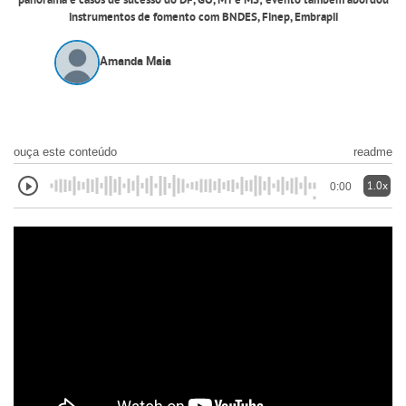
panorama e casos de sucesso do DF, GO, MT e MS; evento também abordou
instrumentos de fomento com BNDES, Finep, Embrapii
Amanda Maia
ouça este conteúdo
readme
1.0x
0:00