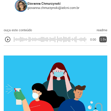
Giovanna Chmurzynski
giovanna.chmurzynski@ielcni.com.br
ouça este conteúdo
readme
1.0x
0:00