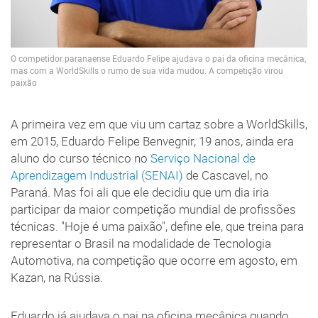
O competidor paranaense Eduardo Felipe ajudava o pai da oficina mecânica,
mas com a WorldSkills o rumo de sua vida mudou. A competição virou
paixão
A primeira vez em que viu um cartaz sobre a WorldSkills,
em 2015, Eduardo Felipe Benvegnir, 19 anos, ainda era
aluno do curso técnico no
Serviço Nacional de
Aprendizagem Industrial (SENAI)
de Cascavel, no
Paraná. Mas foi ali que ele decidiu que um dia iria
participar da maior competição mundial de profissões
técnicas. "Hoje é uma paixão", define ele, que treina para
representar o Brasil na modalidade de Tecnologia
Automotiva, na competição que ocorre em agosto, em
Kazan, na Rússia.
Eduardo já ajudava o pai na oficina mecânica quando