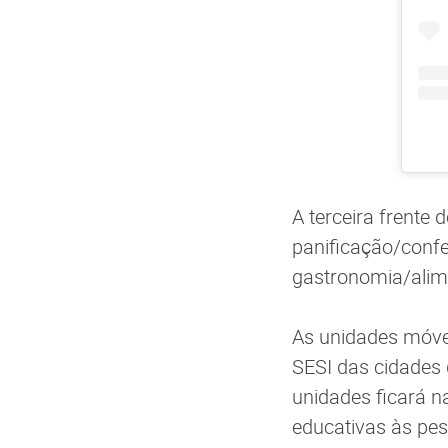
A terceira frente
panificação/confe
gastronomia/alime
As unidades móvei
SESI das cidades 
unidades ficará n
educativas às pes