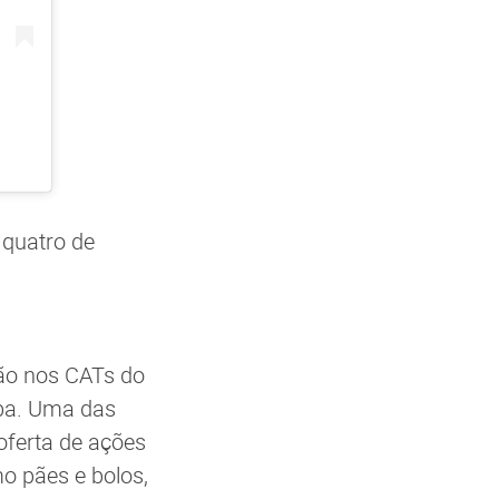
 quatro de
tão nos CATs do
íba. Uma das
oferta de ações
o pães e bolos,