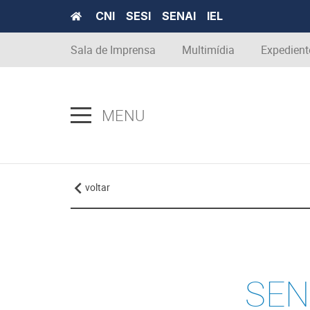
CNI
SESI
SENAI
IEL
Sala de Imprensa
Multimídia
Expedient
MENU
voltar
SENA