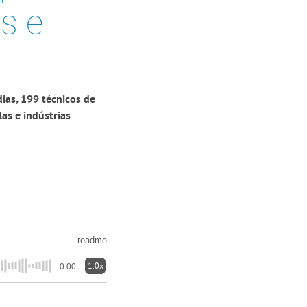
s e
ias, 199 técnicos de
as e indústrias
readme
1.0x
0:00