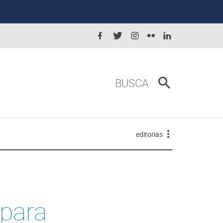
BUSCA
editorias
 para