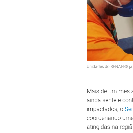
Unidades do SENAI-RS já 
Mais de um mês ap
ainda sente e cont
impactados, o
Ser
coordenando uma f
atingidas na regi