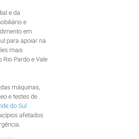
ial e da
biliário e
endimento em
ul para apoiar na
ões mais
o Rio Pardo e Vale
a das máquinas,
leo e testes de
nde do Sul
nicípios afetados
rgência.