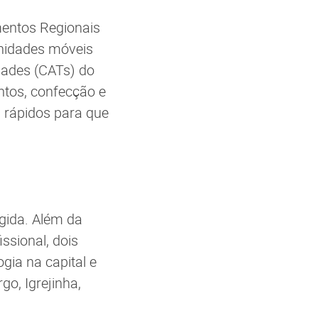
amentos Regionais
unidades móveis
dades (CATs) do
entos, confecção e
s rápidos para que
ngida. Além da
ssional, dois
gia na capital e
o, Igrejinha,