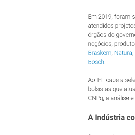
Em 2019, foram se
atendidos projetos
órgãos do governo
negócios, produt
Braskem
,
Natura
,
Bosch
.
Ao IEL cabe a se
bolsistas que atu
CNPq, a análise e
A Indústria c