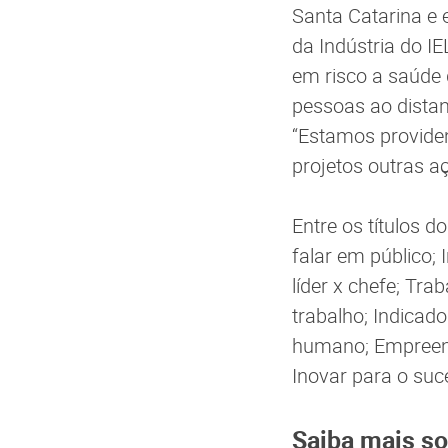
Santa Catarina e 
da Indústria do I
em risco a saúde
pessoas ao distan
“Estamos provide
projetos outras a
Entre os títulos 
falar em público; 
líder x chefe; Tr
trabalho; Indicad
humano; Empreend
Inovar para o suce
Saiba mais so