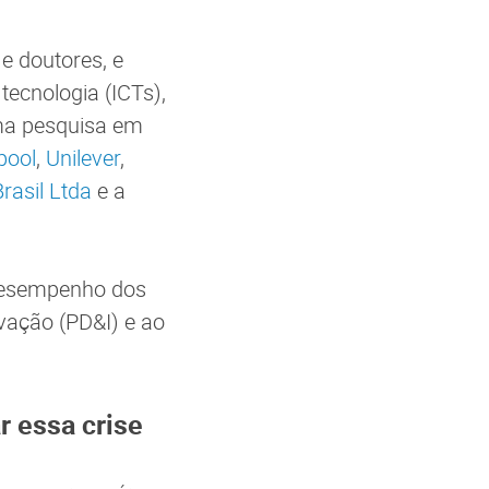
e doutores, e
tecnologia (ICTs),
rma pesquisa em
pool
,
Unilever
,
asil Ltda
e a
 desempenho dos
vação (PD&I) e ao
r essa crise