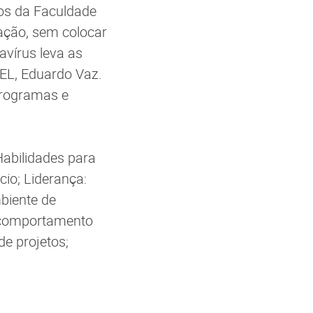
sos da Faculdade
ação, sem colocar
vírus leva as
IEL, Eduardo Vaz.
programas e
Habilidades para
cio; Liderança:
mbiente de
O comportamento
e projetos;