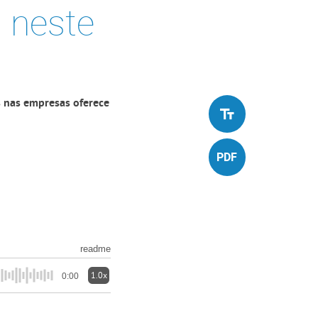
s neste
a
 nas empresas oferece
readme
1.0x
0:00