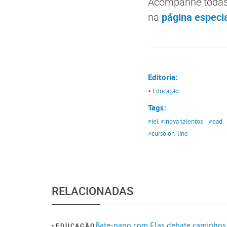
Acompanhe todas 
na
página especia
Editoria:
• Educação
Tags:
#iel
#inova talentos
#ead
#curso on-line
RELACIONADAS
Bate-papo com Elas debate caminhos
EDUCAÇÃO