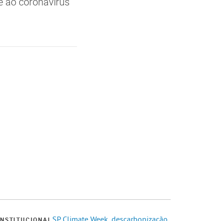
e ao coronavírus
SP Climate Week, descarbonização
INSTITUCIONAL