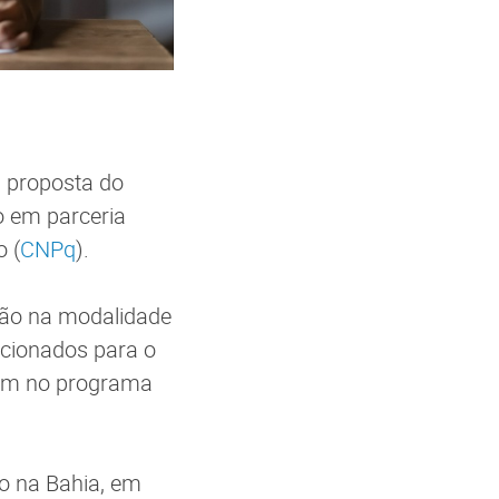
a proposta do
o em parceria
 (
CNPq
).
ação na modalidade
ecionados para o
sam no programa
ão na Bahia, em