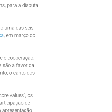
s, para a disputa
ão uma das seis
ca
, em março do
de e cooperação.
s são a favor da
ito, o canto dos
ore values", os
articipação de
a apresentação