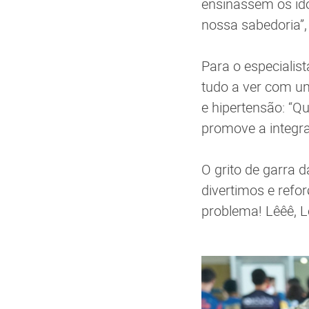
ensinassem os id
nossa sabedoria”,
Para o especialist
tudo a ver com um
e hipertensão: “Q
promove a integra
O grito de garra 
divertimos e refo
problema! Lêêê, Lê