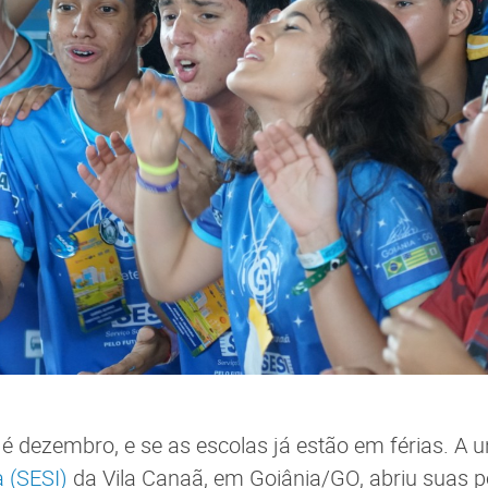
é dezembro, e se as escolas já estão em férias. A 
a (SESI)
da Vila Canaã, em Goiânia/GO, abriu suas p