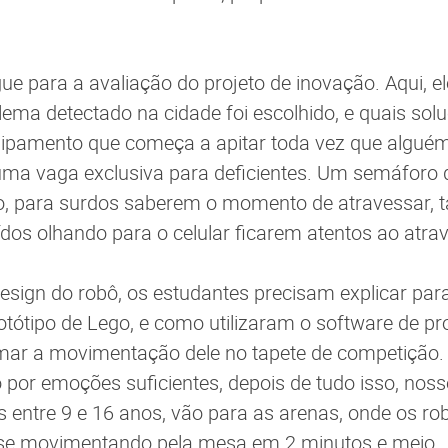
gue para a avaliação do projeto de inovação. Aqui, e
lema detectado na cidade foi escolhido, e quais sol
pamento que começa a apitar toda vez que alguém
ma vaga exclusiva para deficientes. Um semáforo q
, para surdos saberem o momento de atravessar, 
ídos olhando para o celular ficarem atentos ao atra
esign do robô, os estudantes precisam explicar par
tótipo de Lego, e como utilizaram o software de 
mar a movimentação dele no tapete de competição.
por emoções suficientes, depois de tudo isso, nos
s entre 9 e 16 anos, vão para as arenas, onde os r
se movimentando pela mesa em 2 minutos e meio.