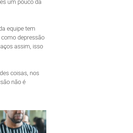
eles um pouco da
 da equipe tem
as como depressão
paços assim, isso
des coisas, nos
rsão não é