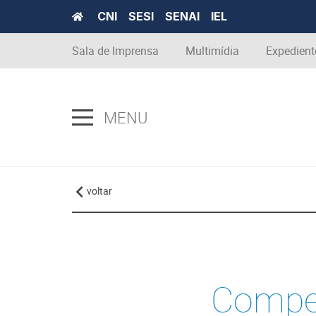
CNI
SESI
SENAI
IEL
Sala de Imprensa
Multimídia
Expedient
MENU
voltar
Compet