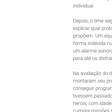
individual.
Depois, o time se
explicar qual prob
propõem. Um equi
forma indevida nu
um alarme sonoro
para até os distra
Na avaliação do d
montaram seu pro
conseguir progra
tivessem passado 
heróis, com idade
cumprir missões 