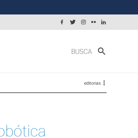
BUSCA
editorias
obótica