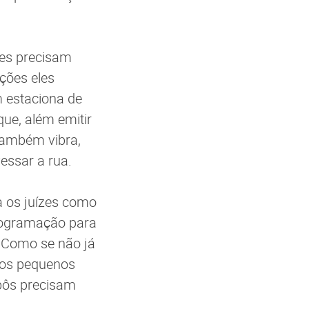
les precisam
uções eles
 estaciona de
ue, além emitir
também vibra,
vessar a rua.
a os juízes como
programação para
 Como se não já
sos pequenos
obôs precisam