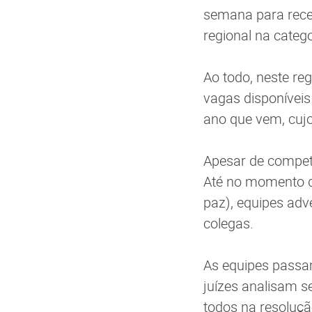
semana para receb
regional na categ
Ao todo, neste r
vagas disponíveis
ano que vem, cujo
Apesar de competi
Até no momento do
paz), equipes adv
colegas.
As equipes passam
juízes analisam s
todos na resoluç