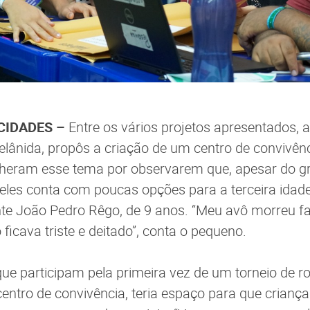
CIDADES –
Entre os vários projetos apresentados, a
elânida, propôs a criação de um centro de convivênc
heram esse tema por observarem que, apesar do 
deles conta com poucas opções para a terceira ida
ante João Pedro Rêgo, de 9 anos. “Meu avô morreu f
ó ficava triste e deitado”, conta o pequeno.
ue participam pela primeira vez de um torneio de r
entro de convivência, teria espaço para que crianç