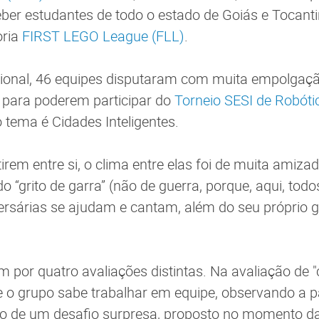
er estudantes de todo o estado de Goiás e Tocantin
oria
FIRST LEGO League (FLL)
.
egional, 46 equipes disputaram com muita empolgaç
 para poderem participar do
Torneio SESI de Robóti
 tema é Cidades Inteligentes.
rem entre si, o clima entre elas foi de muita amiza
 “grito de garra” (não de guerra, porque, aqui, todo
ersárias se ajudam e cantam, além do seu próprio gr
 por quatro avaliações distintas. Na avaliação de "c
e o grupo sabe trabalhar em equipe, observando a p
ão de um desafio surpresa, proposto no momento d