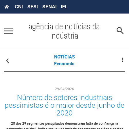
CNI
SESI
SENAI
IEL
agência de notícias da
indústria
NOTÍCIAS
Economia
29/04/2026
Número de setores industriais
pessimistas é o maior desde junho de
2020
28 dos 29 segmentos pesquisados demonstram falta de confiança na