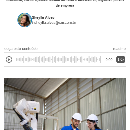
economia; em abril, índice recuou na maioria dos setores, regiões e portes
de empresa
Sheylla Alves
t-sheylla.alves@cni.com.br
ouça este conteúdo
readme
1.0x
0:00