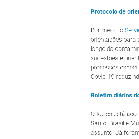
Protocolo de orie
Por meio do
Servi
orientações para
longe da contamin
sugestões e orien
processos específ
Covid-19 reduzin
Boletim diários d
O Ideies está aco
Santo, Brasil e M
assunto. Já foram