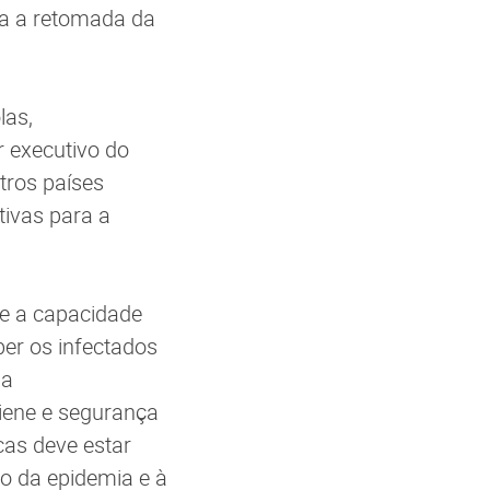
ra a retomada da
las,
r executivo do
utros países
tivas para a
ue a capacidade
ber os infectados
ma
iene e segurança
as deve estar
 da epidemia e à