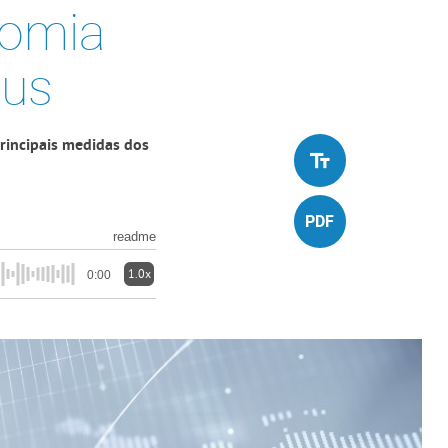
nomia
rus
principais medidas dos
readme
1.0x
0:00