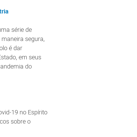
tria
uma série de
 maneira segura,
olo é dar
Estado, em seus
 pandemia do
id-19 no Espírito
icos sobre o