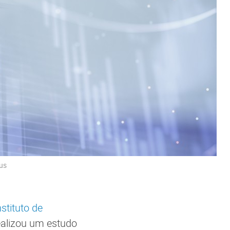
us
nstituto de
realizou um estudo