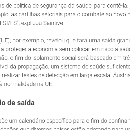
 de política de segurança da saúde, para contê-la
plo, as cartilhas setoriais para o combate ao novo 
SI/ES”, explicou Saintive.
(UE), por exemplo, revelou que fará uma saída grad
ra proteger a economia sem colocar em risco a saú
ião, o fim do isolamento social será baseado em trê
ável da propagação, um sistema de saúde suficien
 realizar testes de detecção em larga escala. Áustr
 à normalidade na UE.
o de saída
õe um calendário específico para o fim do confina
dações que diversos países estão adotando para 