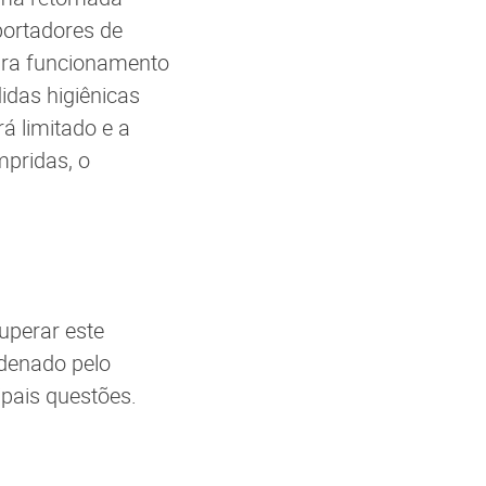
portadores de
ara funcionamento
idas higiênicas
á limitado e a
mpridas, o
uperar este
rdenado pelo
ipais questões.