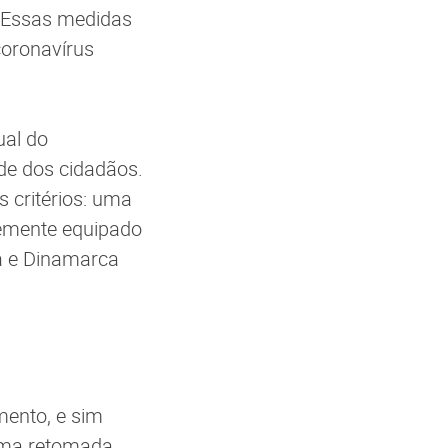
. Essas medidas
coronavírus
ual do
de dos cidadãos.
s critérios: uma
temente equipado
ia e Dinamarca
mento, e sim
uma retomada