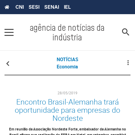
CNI
SESI
SENAI
IEL
agência de notícias da
indústria
NOTÍCIAS
Economia
28/05/2019
Encontro Brasil-Alemanha trará
oportunidade para empresas do
Nordeste
Em reunião da Associação Nordeste Forte, embaixador da Alemanha no