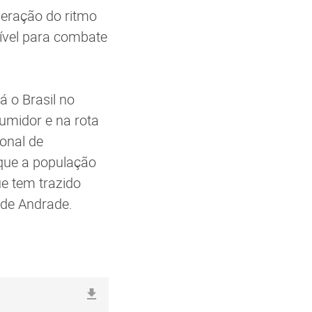
leração do ritmo
dível para combate
 o Brasil no
midor e na rota
onal de
 que a população
ue tem trazido
 de Andrade.