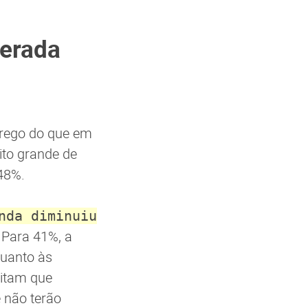
zerada
rego do que em
ito grande de
48%.
nda diminuiu
 Para 41%, a
quanto às
ditam que
 não terão