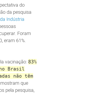
pectativa do
ção da pesquisa
da Indústria
 pessoas
ecuperar. Foram
20, eram 61%.
ela vacinação:
83%
no Brasil
adas não têm
is mostram que
os pela pesquisa,