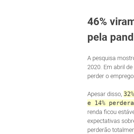
46% viram
pela pan
A pesquisa most
2020. Em abril d
perder o emprego
Apesar disso,
32
e 14% perdera
renda ficou estáv
expectativas sob
perderão totalme