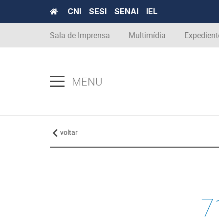
CNI
SESI
SENAI
IEL
Sala de Imprensa
Multimídia
Expedient
MENU
voltar
7