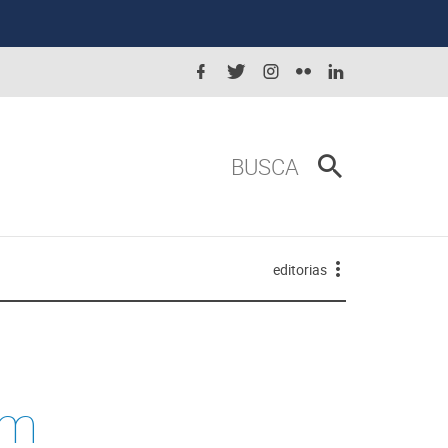
BUSCA
editorias
em