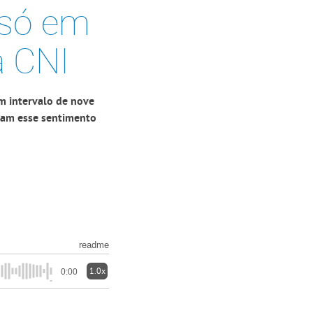
 só em
a CNI
m intervalo de nove
ciam esse sentimento
readme
1.0x
0:00