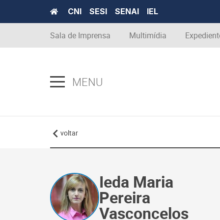
CNI
SESI
SENAI
IEL
Sala de Imprensa
Multimídia
Expedient
MENU
voltar
Ieda Maria
Pereira
Vasconcelos