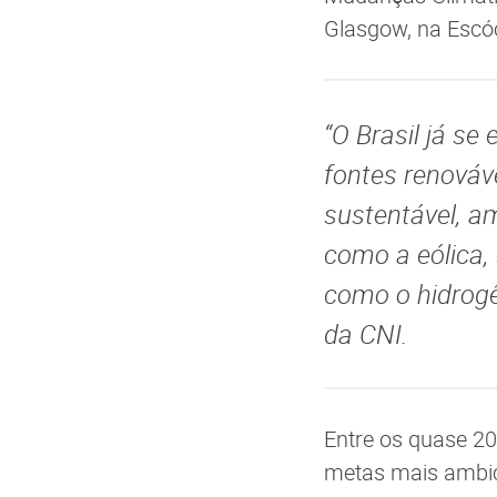
Glasgow, na Escóc
“O Brasil já s
fontes renováve
sustentável, a
como a eólica,
como o hidrogên
da CNI.
Entre os quase 20
metas mais ambic