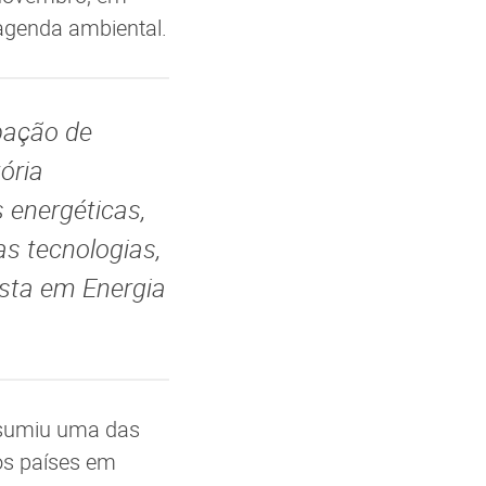
agenda ambiental.
ipação de
ória
 energéticas,
as tecnologias,
ista em Energia
assumiu uma das
os países em