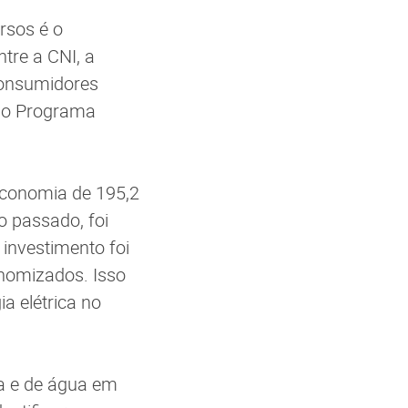
rsos é o
ntre a CNI, a
Consumidores
e o Programa
 economia de 195,2
 passado, foi
investimento foi
onomizados. Isso
a elétrica no
ia e de água em