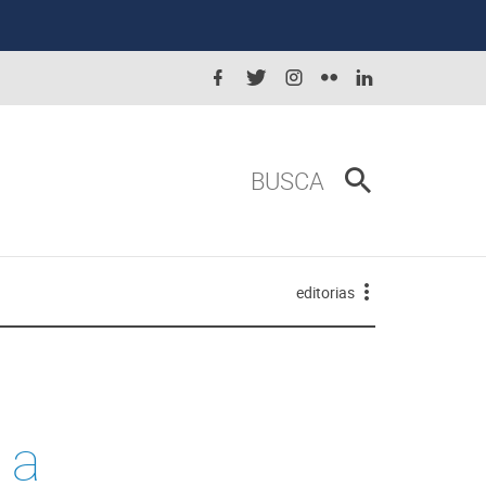
BUSCA
editorias
 a