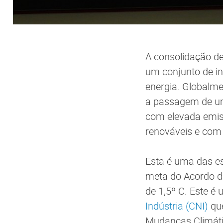
A consolidação d
um conjunto de 
energia. Globalme
a passagem de um
com elevada emis
renováveis e com
Esta é uma das es
meta do Acordo d
de 1,5º C. Este é 
Indústria (CNI)
que
Mudanças Climáti