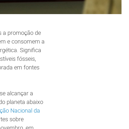
es a promoção de
zem e consomem a
gética. Significa
íveis fósseis,
orada em fontes
se alcançar a
do planeta abaixo
ção Nacional da
tes sobre
 novembro, em