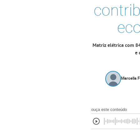
contri
eco
Matriz elétrica com 8
e 
Marcella 
ouça este conteúdo