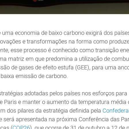
e uma economia de baixo carbono exigirá dos país
inovações e transformações na forma como produ
nte, esse processo é conhecido como transição ener
a matriz em que predomina a utilização de combust
são de gases de efeito estufa (GEE), para uma anc
 baixa emissão de carbono.
tratégias adotadas pelos países nos esforços para 
e Paris e manter o aumento da temperatura média 
um dos pilares da estratégia definida pela
Confedera
 será apresentada na próxima Conferência das Par
cas (
COP26
), que ocorre de 31 de outubro a 12 de