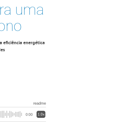
ara uma
bono
 eficiência energética
des
readme
1.0x
0:00