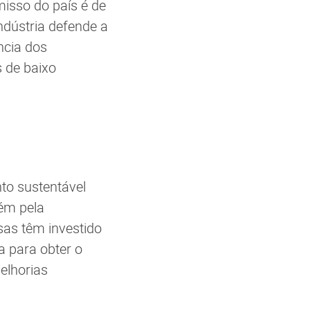
isso do país é de
ndústria defende a
ncia dos
 de baixo
nto sustentável
ém pela
sas têm investido
a para obter o
elhorias