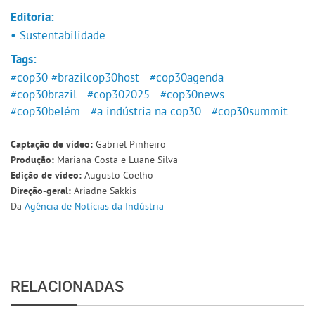
Editoria:
• Sustentabilidade
Tags:
#cop30
#brazilcop30host
#cop30agenda
#cop30brazil
#cop302025
#cop30news
#cop30belém
#a indústria na cop30
#cop30summit
Gabriel Pinheiro
Captação de vídeo:
Mariana Costa e Luane Silva
Produção:
Augusto Coelho
Edição de vídeo:
Ariadne Sakkis
Direção-geral:
Da
Agência de Notícias da Indústria
RELACIONADAS