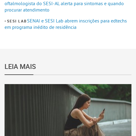
oftalmologista do SESI-AL alerta para sintomas e quando
procurar atendimento
SENAI e SESI Lab abrem inscrições para edtechs
SESI LAB
em programa inédito de residência
LEIA MAIS