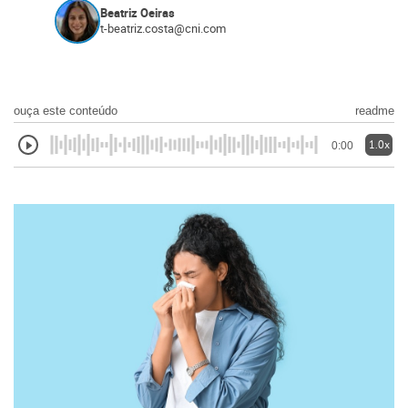
Beatriz Oeiras
t-beatriz.costa@cni.com
ouça este conteúdo
readme
1.0x
0:00