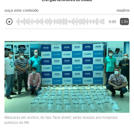
Energias Renováveis do estado
ouça este conteúdo
readme
1.0x
0:00
Máscaras em acrílico, do tipo ‘face shield‘, serão doadas aos hospitais
públicos do RN