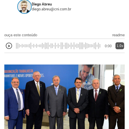
Diego Abreu
diego.abreu@cni.com.br
ouça este conteúdo
readme
1.0x
0:00