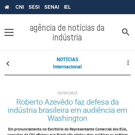
CNI
SESI
SENAI
IEL
agência de notícias da
indústria
NOTÍCIAS
Internacional
03/09/2025
Roberto Azevêdo faz defesa da
indústria brasileira em audiência em
Washington
Em pronunciamento no Escritório do Representante Comercial dos EUA,