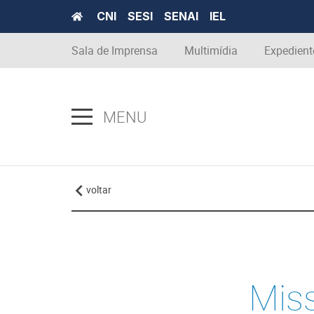
CNI
SESI
SENAI
IEL
Sala de Imprensa
Multimídia
Expedient
MENU
voltar
Mis