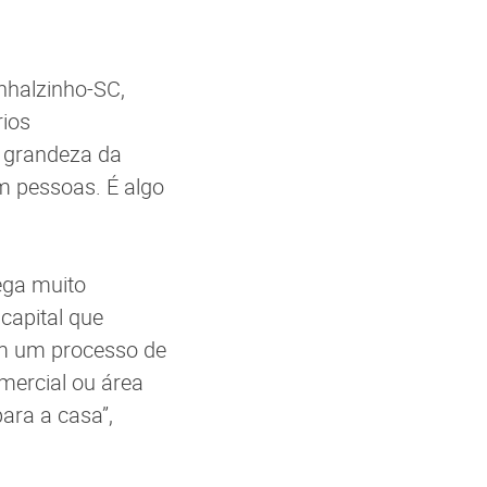
nhalzinho-SC,
rios
 grandeza da
m pessoas. É algo
ega muito
capital que
om um processo de
omercial ou área
ara a casa”,