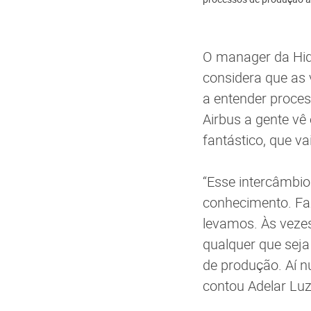
O manager da Hidr
considera que as 
a entender proce
Airbus a gente vê
fantástico, que va
“Esse intercâmbi
conhecimento. Fa
levamos. Às veze
qualquer que seja
de produção. Aí n
contou Adelar Lu