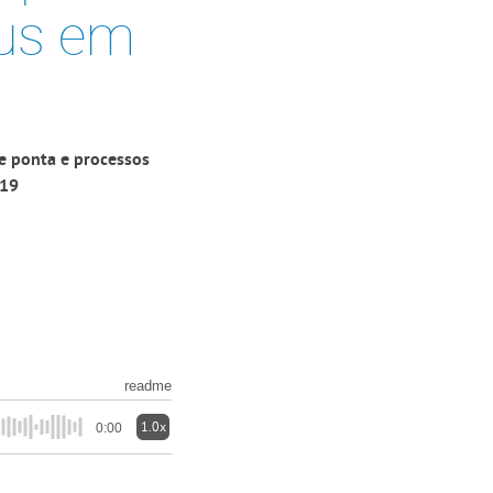
rbus em
e ponta e processos
319
readme
1.0x
0:00