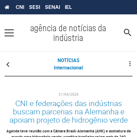
CNI
SESI
SENAI
IEL
agência de notícias da
indústria
NOTÍCIAS
Internacional
21/04/2026
CNI e federações das indústrias
buscam parcerias na Alemanha e
apoiam projeto de hidrogênio verde
Agenda teve reunião com a Câmara Brasil-Alemanha (AHK) e assinatura de