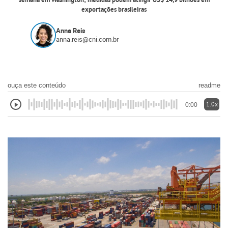
semana em Washington; medidas podem atingir US$ 14,9 bilhões em
exportações brasileiras
Anna Reis
anna.reis@cni.com.br
ouça este conteúdo
readme
1.0x
0:00